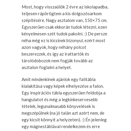
Most, hogy visszaülök 2 évre az iskolapadba,
teljesen rápörögtem a kis dolgozósarkom
szépítésére. Nagy asztalom van, 150×75 cm.
Egyszerűen csak ekkorán tudok létezni, ezen
kényelmesen szét tudok pakolni. :) De persze
néha még ez is kicsinek bizonyul, ezért most
azon vagyok, hogy néhány polcot
beszerezzek, és így az irattartók és
tárolódobozok nem fogják tovább az
asztalon foglalni a helyet.
Amit mindenkinek ajánlok egy falitábla
kialakítása vagy képek elhelyezése a falon.
Egy inspirációs tábla egyszerűen feldobja a
hangulatot és még a legkínkeservesebb
tételek, legunalmasabb könyvelések is
megszépülnek (na jó talán azt azért nem, de
egy kicsit könnyít a helyzeten). :) Én jelenleg
egy mágnestáblával rendelkezem és erre