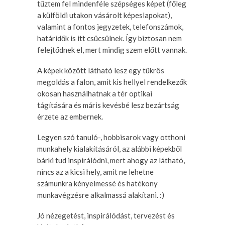
tűztem fel mindenféle szépséges képet (főleg
a külföldi utakon vásárolt képeslapokat),
valamint a fontos jegyzetek, telefonszámok,
határidők is itt csücsülnek. Így biztosan nem
felejtődnek el, mert mindig szem előtt vannak.
A képek között látható lesz egy tükrös
megoldás a falon, amit kis hellyel rendelkezők
okosan használhatnak a tér optikai
tágítására és máris kevésbé lesz bezártság
érzete az embernek.
Legyen szó tanuló-, hobbisarok vagy otthoni
munkahely kialakításáról, az alábbi képekből
bárki tud inspirálódni, mert ahogy az látható,
nincs az a kicsi hely, amit ne lehetne
számunkra kényelmessé és hatékony
munkavégzésre alkalmassá alakítani. :)
Jó nézegetést, inspirálódást, tervezést és