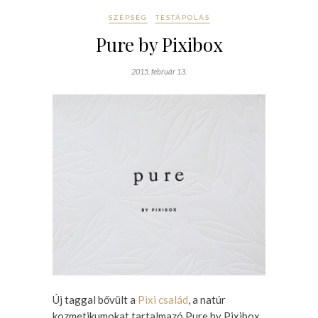
SZÉPSÉG
TESTÁPOLÁS
Pure by Pixibox
2015. február 13.
Új taggal bővült a
Pixi család
, a natúr
kozmetikumokat tartalmazó Pure by Pixibox