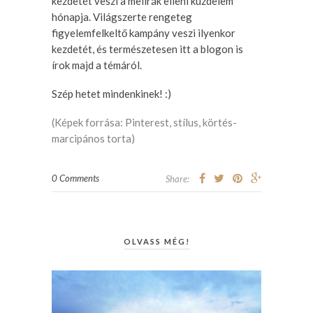
kezdetét veszi a mellrák elleni küzdelem
hónapja. Világszerte rengeteg
figyelemfelkeltő kampány veszi ilyenkor
kezdetét, és természetesen itt a blogon is
írok majd a témáról.
Szép hetet mindenkinek! :)
(Képek forrása: Pinterest,
stílus
,
körtés-
marcipános torta
)
0 Comments
Share:
OLVASS MÉG!