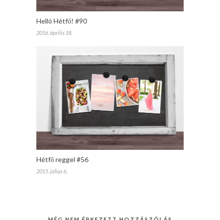
Helló Hétfő! #90
2016. április 18.
Hétfő reggel #56
2015. július 6.
MÉG NEM ÉRKEZETT HOZZÁSZÓLÁS