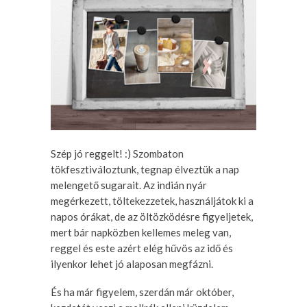
Szép jó reggelt! :) Szombaton
tökfesztiváloztunk, tegnap élveztük a nap
melengető sugarait. Az indián nyár
megérkezett, töltekezzetek, használjátok ki a
napos órákat, de az öltözködésre figyeljetek,
mert bár napközben kellemes meleg van,
reggel és este azért elég hűvös az idő és
ilyenkor lehet jó alaposan megfázni.
És ha már figyelem, szerdán már október,