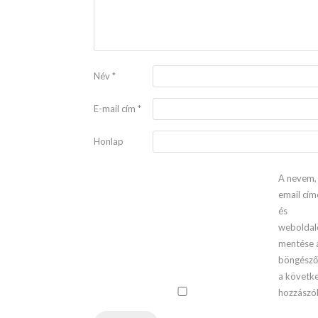
Név
*
E-mail cím
*
Honlap
A nevem,
email cí
és
webolda
mentése 
böngész
a követk
hozzászó