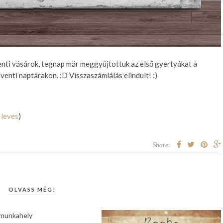
nti vásárok, tegnap már meggyújtottuk az első gyertyákat a
venti naptárakon. :D Visszaszámlálás elindult! :)
leves
)
Share:
OLVASS MÉG!
 munkahely