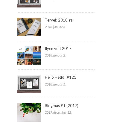
Tervek 2018-ra
2018. január 3.
Ilyen volt 2017
2018. január 2.
Helló Hétfő! #121
2018. január 1.
Blogmas #1 (2017)
2017. december 12.