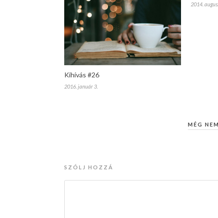
2014. augusz
Kihívás #26
2016. január 3.
MÉG NE
SZÓLJ HOZZÁ