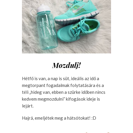
Mozdulj!
Hétfő is van, a nap is süt, ideális az idő a
megtorpant fogadalmak folytatására és a
téli „hideg van, ebben a szürke időben nincs
kedvem megmozdulni” kifogások ideje is
lejárt.
Hajrá, emeljétek meg a hátsótokat! :D