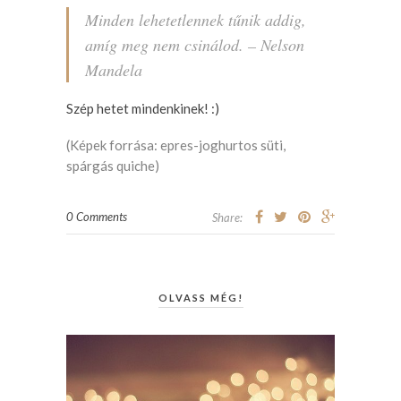
Minden lehetetlennek tűnik addig,
amíg meg nem csinálod. – Nelson
Mandela
Szép hetet mindenkinek! :)
(Képek forrása:
epres-joghurtos süti
,
spárgás quiche
)
0 Comments
Share:
OLVASS MÉG!