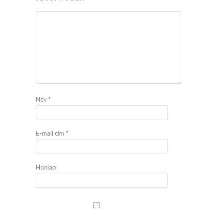
Név
*
E-mail cím
*
Honlap