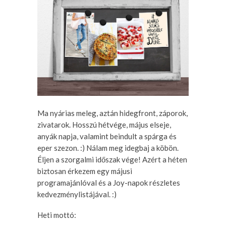
Ma nyárias meleg, aztán hidegfront, záporok,
zivatarok. Hosszú hétvége, május elseje,
anyák napja, valamint beindult a spárga és
eper szezon. :) Nálam meg idegbaj a köbön.
Éljen a szorgalmi időszak vége! Azért a héten
biztosan érkezem egy májusi
programajánlóval és a Joy-napok részletes
kedvezménylistájával. :)
Heti mottó: