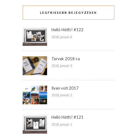
LEGFRISSEBB BEJEGYZÉSEK
Helló Hétfő! #122
2018. január 8.
Tervek 2018-ra
2018. január 3.
Ilyen volt 2017
2018. január 2.
Helló Hétfő! #121
2018. január 1.