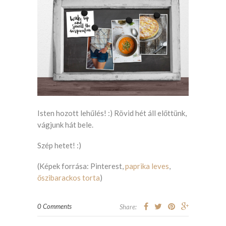
Isten hozott lehűlés! :) Rövid hét áll előttünk,
vágjunk hát bele.
Szép hetet! :)
(Képek forrása: Pinterest,
paprika leves
,
őszibarackos torta
)
0 Comments
Share: