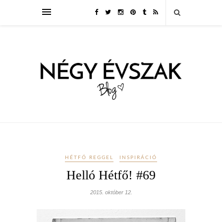
HÉTFŐ REGGEL
INSPIRÁCIÓ
Helló Hétfő! #69
2015. október 12.