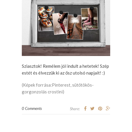
Sziasztok! Remélem jól indult a hetetek! Szép
estét és élvezzük ki az ősz utolsó napjait! :)
(Képek forrása:Pinterest,
sütőtökös-
gorgonzolás crostini
)
0 Comments
Share: