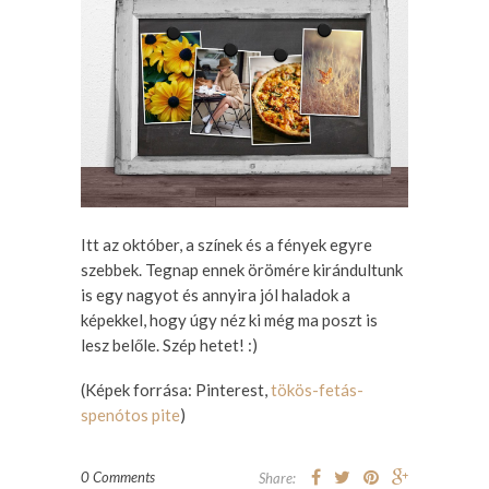
Itt az október, a színek és a fények egyre
szebbek. Tegnap ennek örömére kirándultunk
is egy nagyot és annyira jól haladok a
képekkel, hogy úgy néz ki még ma poszt is
lesz belőle. Szép hetet! :)
(Képek forrása: Pinterest,
tökös-fetás-
spenótos pite
)
0 Comments
Share: