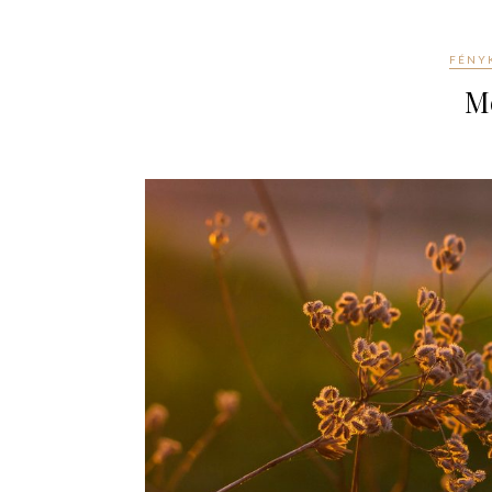
FÉNY
Mé