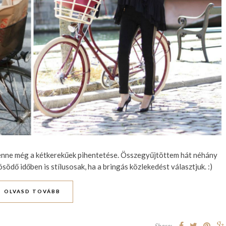
lenne még a kétkerekűek pihentetése. Összegyűjtöttem hát néhány
ödő időben is stílusosak, ha a bringás közlekedést választjuk. :)
OLVASD TOVÁBB
Share: