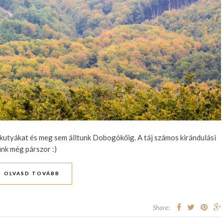
 kutyákat és meg sem álltunk Dobogókőig. A táj számos kirándulási
ünk még párszor :)
OLVASD TOVÁBB
Share: