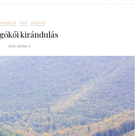
SPIRÁCIÓ
ŐSZ
UTAZÁS
gókői kirándulás
2016. október 3.