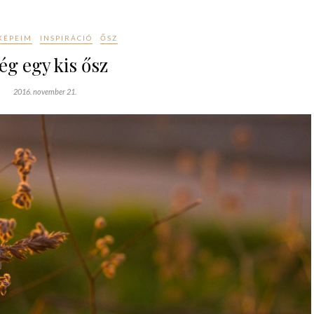
KÉPEIM
INSPIRÁCIÓ
ŐSZ
g egy kis ősz
2016. november 21.