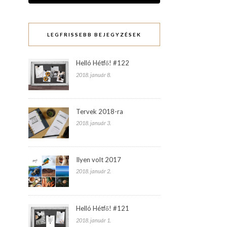
LEGFRISSEBB BEJEGYZÉSEK
Helló Hétfő! #122
2018. január 8.
Tervek 2018-ra
2018. január 3.
Ilyen volt 2017
2018. január 2.
Helló Hétfő! #121
2018. január 1.