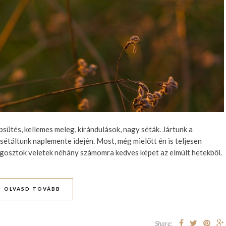
psütés, kellemes meleg, kirándulások, nagy séták. Jártunk a
 sétáltunk naplemente idején. Most, még mielőtt én is teljesen
osztok veletek néhány számomra kedves képet az elmúlt hetekből.
OLVASD TOVÁBB
Share: