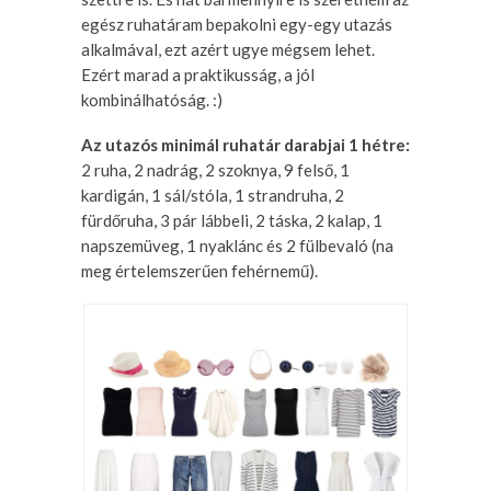
egész ruhatáram bepakolni egy-egy utazás
alkalmával, ezt azért ugye mégsem lehet.
Ezért marad a praktikusság, a jól
kombinálhatóság. :)
Az utazós minimál ruhatár darabjai 1 hétre:
2 ruha, 2 nadrág, 2 szoknya, 9 felső, 1
kardigán, 1 sál/stóla, 1 strandruha, 2
fürdőruha, 3 pár lábbeli, 2 táska, 2 kalap, 1
napszemüveg, 1 nyaklánc és 2 fülbevaló (na
meg értelemszerűen fehérnemű).