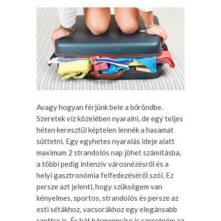
Avagy hogyan férjünk bele a bőröndbe.
Szeretek víz közelében nyaralni, de egy teljes
héten keresztül képtelen lennék a hasamat
süttetni. Egy egyhetes nyaralás ideje alatt
maximum 2 strandolós nap jöhet számításba,
a többi pedig intenzív városnézésről és a
helyi gasztronómia felfedezéséről szól. Ez
persze azt jelenti, hogy szükségem van
kényelmes, sportos, strandolós és persze az
esti sétákhoz, vacsorákhoz egy elegánsabb
szettre is. És hát bármennyire is szeretném az