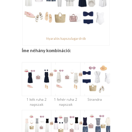
Nyaralós kapszulagardrób
Íme néhány kombináció:
1 kék ruha 2
1 fehér ruha 2
Strandra
napszak
napszak