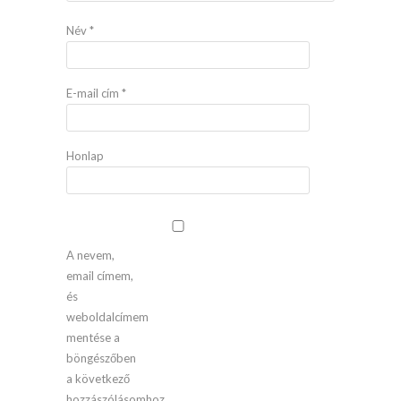
Név
*
E-mail cím
*
Honlap
A nevem,
email címem,
és
weboldalcímem
mentése a
böngészőben
a következő
hozzászólásomhoz.