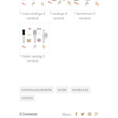
1 maxi szoknya 3
1 szoknya 3
1 farmersort 3
variáció
varáció
variáció
1 fehér nadrág 3
variáció
KAPSZULAGARDRÓB
NYÁR
NYARALÁS
UTAZÁS
0 Comments
Share: