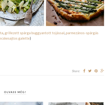
ta
,
grillezett spárga buggyantott tojással
,
parmezános-spárgás
ecskesajtos galette
)
Share:
OLVASS MÉG!