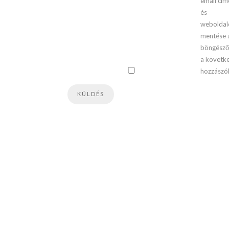
email cí
és
webolda
mentése 
böngész
a követk
hozzászó