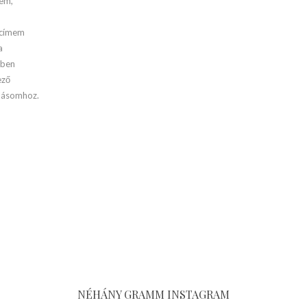
mem,
lcímem
a
őben
ező
lásomhoz.
NÉHÁNY GRAMM INSTAGRAM