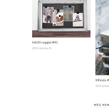
Hétfő reggel #41
2015. március 23.
Kihívás 
2015. január
MÉG NE