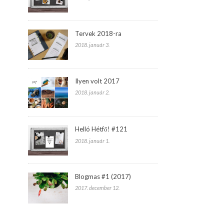
Tervek 2018-ra
2018. január 3.
Ilyen volt 2017
2018. január 2.
Helló Hétfő! #121
2018. január 1.
Blogmas #1 (2017)
2017. december 12.