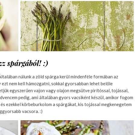
zz spárgából! :)
 Általában nálunk a zöld spárga kerül mindenféle formában az
 ezt nem kell hámozgatni, sokkal gyorsabban lehet belőle
tjük egyszerűen vajon vagy olajon megsütve pirítóssal, tojással,
dvencem pedig, ami általában gyors vacsiként készül, amikor fogom
m és ezekkel körbeburkolom a spárgákat, kis tojással megkenegetem
ggyorsabb vacsora. :)