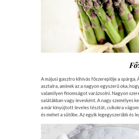
Fő
A májusi gasztro kihívás főszereplője a spárga.
asztalra, aminek az a nagyon egyszerű oka, hogy
valamilyen finomságot varázsolni. Nagyon szere
salátákban vagy levesként. A nagy személyes ke
a már kinyújtott leveles tésztát, csíkokra vágo
és mehet a sütőbe. Az egyik legegyszerűbb és le