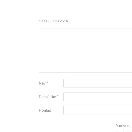
SZÓLJ HOZZÁ
Név
*
E-mail cím
*
Honlap
A nevem,