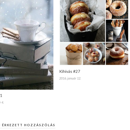
Kihívás #27
2016. január 12.
#1
 4.
M ÉRKEZETT HOZZÁSZÓLÁS