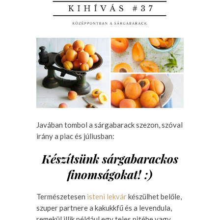
Javában tombol a sárgabarack szezon, szóval
irány a piac és júliusban:
Készítsünk sárgabarackos
finomságokat! :)
Természetesen
isteni lekvár
készülhet belőle,
szuper partnere a kakukkfű és a levendula,
remekül illik például egy tejes pitébe vagy