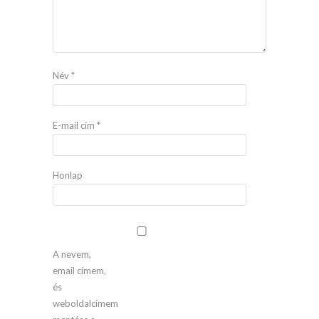
Név
*
E-mail cím
*
Honlap
A nevem,
email címem,
és
weboldalcímem