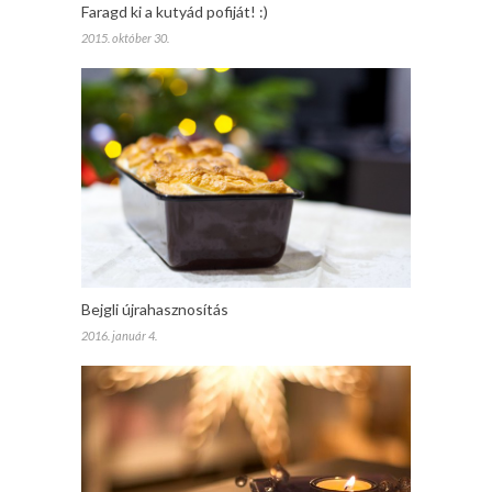
Faragd ki a kutyád pofiját! :)
2015. október 30.
Bejgli újrahasznosítás
2016. január 4.