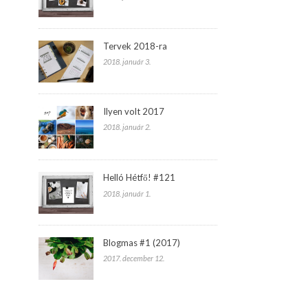
Tervek 2018-ra
2018. január 3.
Ilyen volt 2017
2018. január 2.
Helló Hétfő! #121
2018. január 1.
Blogmas #1 (2017)
2017. december 12.