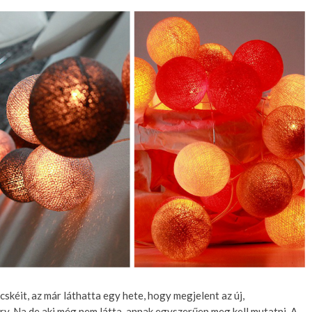
cskéit, az már láthatta egy hete, hogy megjelent az új,
y. Na de aki még nem látta, annak egyszerűen meg kell mutatni. A