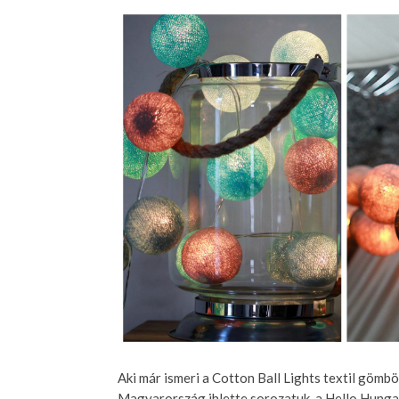
Aki már ismeri a Cotton Ball Lights textil gömbö
Magyarország ihlette sorozatuk, a Hello Hungar