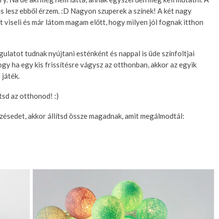
ás lesz ebből érzem. :D Nagyon szuperek a színek! A két nagy
viseli és már látom magam előtt, hogy milyen jól fognak itthon
gulatot tudnak nyújtani esténként és nappal is üde színfoltjai
ogy ha egy kis frissítésre vágysz az otthonban, akkor az egyik
 játék.
tsd az otthonod! :)
zésedet, akkor állítsd össze magadnak, amit megálmodtál: