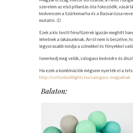
szerelem az első pillantás óta fokozódik, vásárl
kedvencem a Szürkemarha és a Bazsarózsa nevet 
mutatni. :D
Ezek a kis textil fényfüzérek igazán meghitt han
lehetnek a lakásunknak. Arról nem is beszélve, h
legyorasabb módja a színekkel és fényekkel való
Ismerkedj meg velük, válogass kedvedre és díszí
Ha ezek a kombinációk mégsem nyerték el a tets
http://cottonballlights.hu/valogass-magadnak
Balaton: