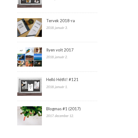
Tervek 2018-ra
2018. január 3.
Ilyen volt 2017
2018. január 2.
Helló Hétfő! #121
2018. január 1.
Blogmas #1 (2017)
2017. december 12.