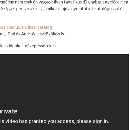
remélem nem csak én vagyok ilyen fanatikus :D), habár egyelőre még
 Az igazi persze az lesz, amikor majd a nyomtatott katalógussal és
-usa.com/us/en/ikea_catalog
one, iPad és Android eszközökön is.
kis videókat, nézegessétek. :)