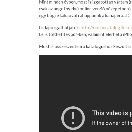
Mint minden évben, most is izgatottan vártam (
csak az angol nyelvű online verzió nézegethető.
egy bögre kakaóval ráhuppanok a kanapéra. :D
Itt lapozgathatjátok:
http://onlinecatalog.ikea
Le is tölthetitek pdf-ben, valamint elérhető iPh
Most is összeszedtem a katalógushoz készült is 